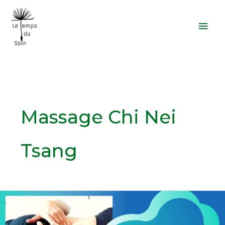
Aller
Men
au
prin
contenu
Massage Chi Nei
Tsang
Comment
faire
un