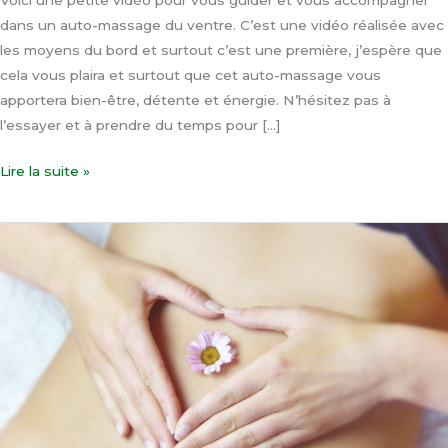
Voici une petite vidéo pour vous guider et vous accompagner
dans un auto-massage du ventre. C’est une vidéo réalisée avec
les moyens du bord et surtout c’est une première, j’espère que
cela vous plaira et surtout que cet auto-massage vous
apportera bien-être, détente et énergie. N’hésitez pas à
l’essayer et à prendre du temps pour […]
Lire la suite »
5
bienfaits
du
massage
du
ventre
–
Chi
Nei