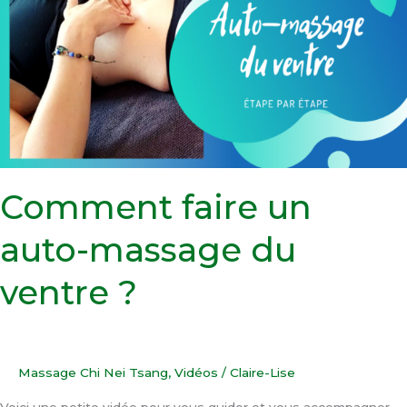
auto-
massage
du
ventre
?
Comment faire un
auto-massage du
ventre ?
Massage Chi Nei Tsang
,
Vidéos
/
Claire-Lise