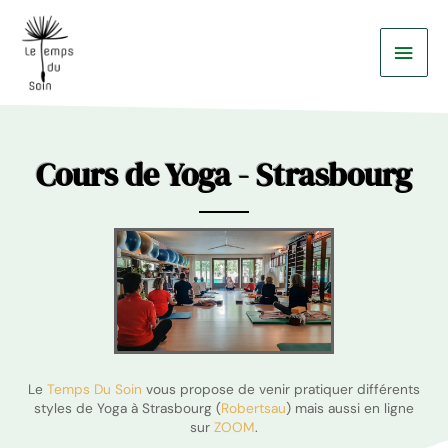
Aller
Men
au
contenu
Princ
Cours de Yoga - Strasbourg
Le
Temps Du Soin
vous propose de venir pratiquer différents
styles de Yoga à Strasbourg (
Robertsau
) mais aussi en ligne
sur
ZOOM
.